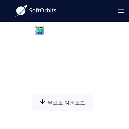
SoftOrbits
Batch Picture Resizer
CR2를 JPG로 일괄 변환
SoftOrbits CR2 to JPEG 변환기 소프트웨어
를 다운로드하여 수천 개의 파일을 쉽게 압축
하십시오
무료로 다운로드