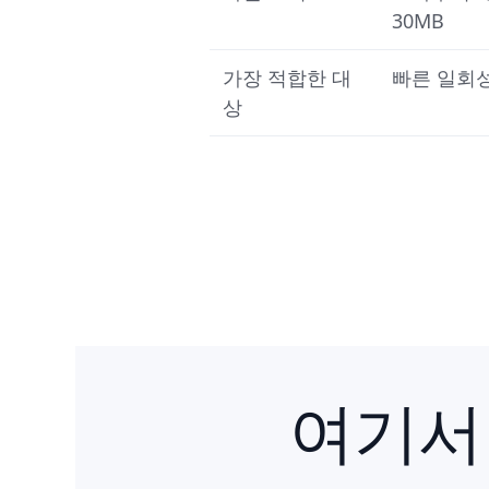
30MB
가장 적합한 대
빠른 일회성
상
여기서